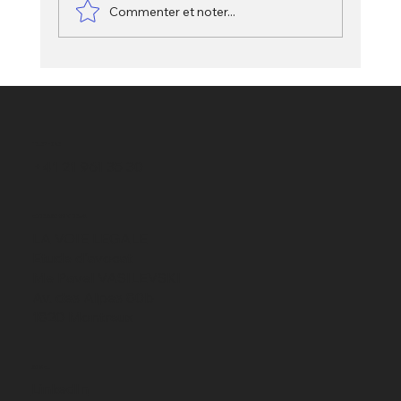
Commenter et noter...
L’abus de confiance en droit pénal
suisse : détournement de l’usage
convenu
TELEPHONE
+41 21 961 35 30
ADRESSE MONTREUX
LA VOIE LEGALE
Etude d'avocat
Me Pavel VASILEVSKI
Av. des Alpes 80b
1820 Montreux
SOCIAL
LinkedIn