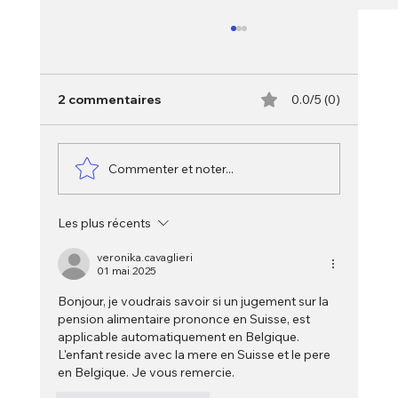
2 commentaires
0.0/5 (0)
Commenter et noter...
Les plus récents
L’abus de confiance en droit pénal
suisse : détournement de l’usage
veronika.cavaglieri
01 mai 2025
convenu
Bonjour, je voudrais savoir si un jugement sur la 
pension alimentaire prononce en Suisse, est 
applicable automatiquement en Belgique. 
L'enfant reside avec la mere en Suisse et le pere 
en Belgique. Je vous remercie.