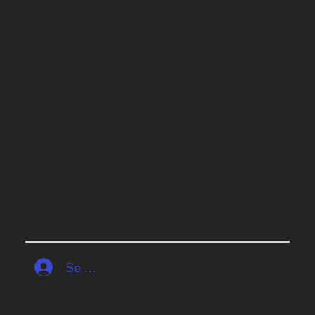
TELEPHONE
+41 21 961 35 30
ADRESSE MONTREUX
LA VOIE LEGALE
Etude d'avocat
Me Pavel VASILEVSKI
Av. des Alpes 80b
1820 Montreux
SOCIAL
LinkedIn
Se connecter
© 2024 - 2026 by Pavel VASILEVSKI