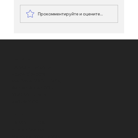
Прокомментируйте и оцените...
Злоупотребление доверием в
швейцарском уголовном праве:
отклонение от согласованного
использования
АДРЕС В ШВЕЙЦАРИИ
LA VOIE LEGALE
Etude d'avocat
Me Pavel VASILEVSKI
Av. des Alpes 80b
1820 Montreux
Switzerland
АДРЕС В ШВЕЙЦАРИИ
LA VOIE LEGALE
Etude d'avocat
Me Pavel VASILEVSKI