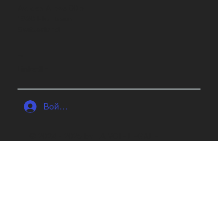
Av. des Alpes 80b
1820 Montreux
Switzerland
SOCIAL
LinkedIn
Войти
© 2024 - 2025 by LA VOIE LEGALE