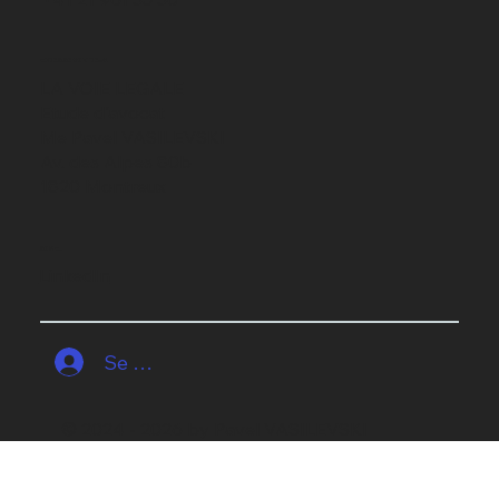
ADRESSE MONTREUX
LA VOIE LEGALE
Etude d'avocat
Me Pavel VASILEVSKI
Av. des Alpes 80b
1820 Montreux
SOCIAL
LinkedIn
Se connecter
© 2024 - 2026 by Pavel VASILEVSKI