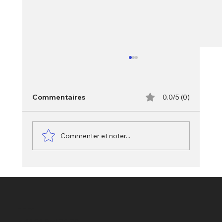
Commentaires
0.0/5 (0)
Commenter et noter...
L’abus de confiance en droit pénal
suisse : détournement de l’usage
convenu
TELEPHONE
+41 21 961 35 30